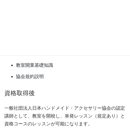
協会に提出して頂きます。課題審査に合格後、講師養成講
座を趣向いただきます。課題審査に不合格の方は、再提出
となります。作品は協会本部に直接お持ち頂くか、郵送に
てお送りいただきます。（送料は受講者負担で返送しま
す。）
講習内容
教室開業基礎知識
協会規約説明
資格取得後
一般社団法人日本ハンドメイド・アクセサリー協会の認定
講師として、教室を開校し、単発レッスン（規定あり）と
資格コースのレッスンが可能になります。